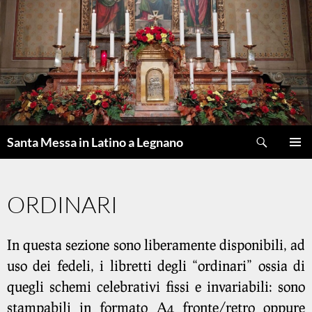
Cerca
Santa Messa in Latino a Legnano
VAI
Me
AL
CONTENUTO
prin
ORDINARI
In questa sezione sono liberamente disponibili, ad
uso dei fedeli, i libretti degli “ordinari” ossia di
quegli schemi celebrativi fissi e invariabili: sono
stampabili in formato A4 fronte/retro oppure